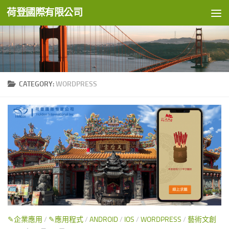
荷登國際有限公司
Skip to content
CATEGORY:
WORDPRESS
✎企業應用
/
✎應用程式
/
ANDROID
/
IOS
/
WORDPRESS
/
藝術文創