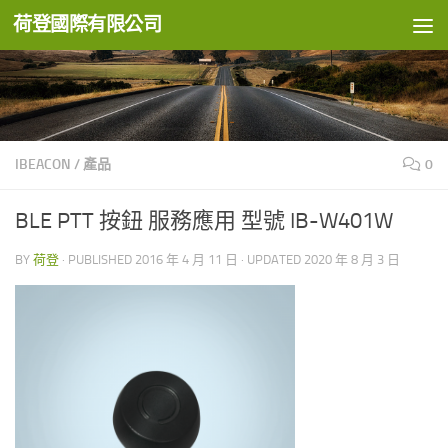
荷登國際有限公司
Skip to content
IBEACON
/
產品
0
BLE PTT 按鈕 服務應用 型號 IB-W401W
BY
荷登
· PUBLISHED
2016 年 4 月 11 日
· UPDATED
2020 年 8 月 3 日